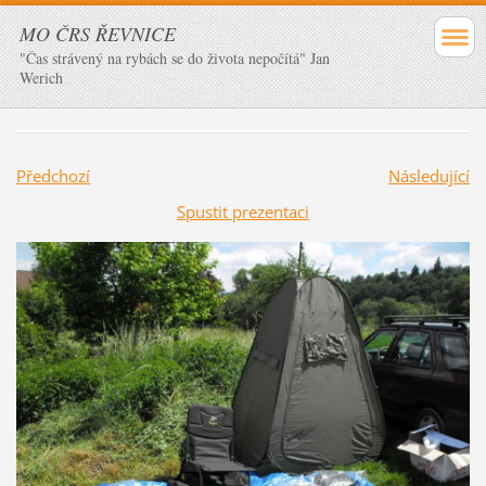
MO ČRS ŘEVNICE
"Čas strávený na rybách se do života nepočítá" Jan
Werich
Předchozí
Následující
Spustit prezentaci