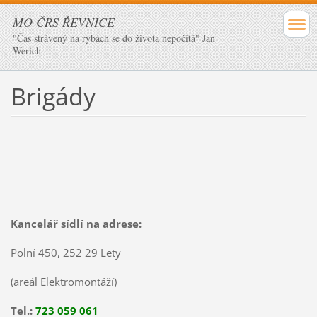
MO ČRS ŘEVNICE
"Čas strávený na rybách se do života nepočítá" Jan
Werich
Brigády
Kancelář sídlí na adrese:
Polní 450, 252 29 Lety
(areál Elektromontáží)
Tel.:
723 059 061