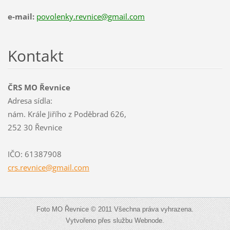
e-mail:
povolenky.revnice@gmail.com
Kontakt
ČRS MO Řevnice
Adresa sídla:
nám. Krále Jiřího z Poděbrad 626,
252 30 Řevnice
IČO: 61387908
crs.revn
ice@gmai
l.com
Foto MO Řevnice © 2011 Všechna práva vyhrazena.
Vytvořeno přes službu Webnode.