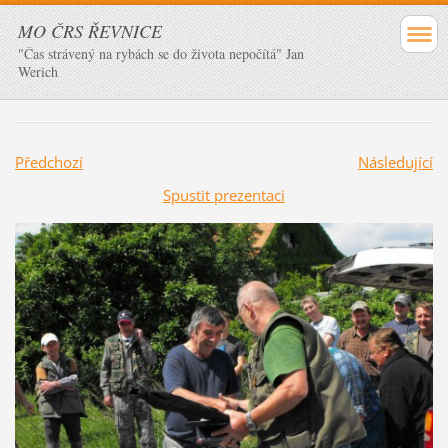
MO ČRS ŘEVNICE
"Čas strávený na rybách se do života nepočítá" Jan
Werich
Předchozí
Následující
Spustit prezentaci