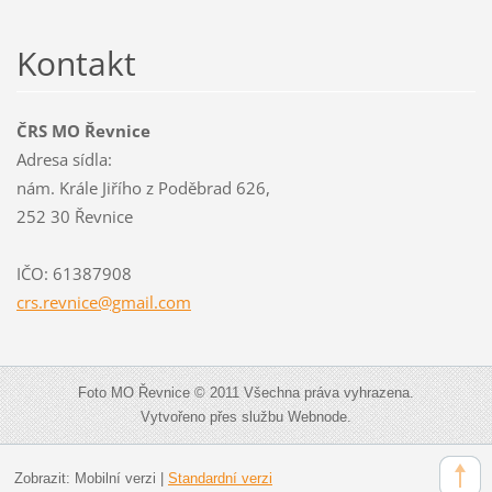
Kontakt
ČRS MO Řevnice
Adresa sídla:
nám. Krále Jiřího z Poděbrad 626,
252 30 Řevnice
IČO: 61387908
crs.revn
ice@gmai
l.com
Foto MO Řevnice © 2011 Všechna práva vyhrazena.
Vytvořeno přes službu Webnode.
Zobrazit:
Mobilní verzi
|
Standardní verzi