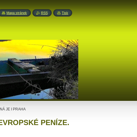
Mapa stránek
RSS
Tisk
NÁ JE I PRAHA
 EVROPSKÉ PENÍZE.