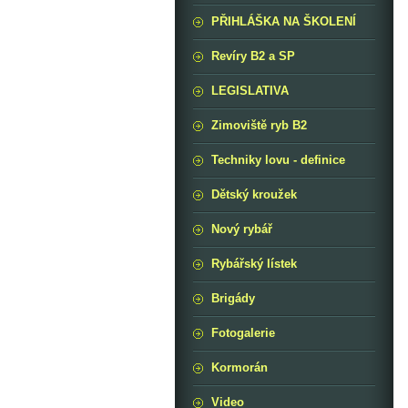
PŘIHLÁŠKA NA ŠKOLENÍ
Revíry B2 a SP
LEGISLATIVA
Zimoviště ryb B2
Techniky lovu - definice
Dětský kroužek
Nový rybář
Rybářský lístek
Brigády
Fotogalerie
Kormorán
Video