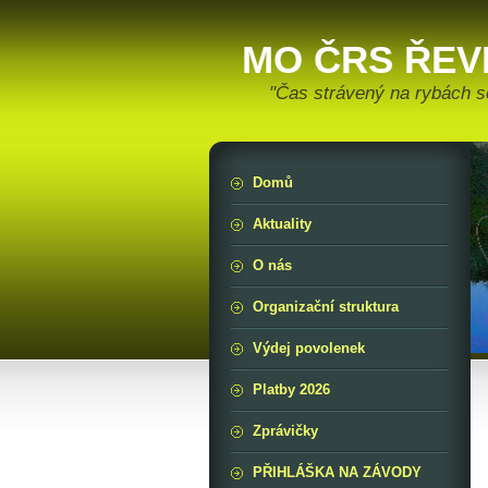
MO ČRS ŘEV
"Čas strávený na rybách s
Domů
Aktuality
O nás
Organizační struktura
Výdej povolenek
Platby 2026
Zprávičky
PŘIHLÁŠKA NA ZÁVODY