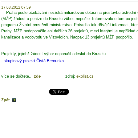
17.03.2012 07:59
Praha podle očekávání nezíská miliardovou dotaci na přestavbu ústřední či
(MŽP) žádost o peníze do Bruselu vůbec nepošle. Informovalo o tom po jedn
programu Životní prostředí ministerstvo. Potvrdilo tak dřívější informaci, kte
Prahy. MŽP nedoporučilo ani dalších 26 projektů, mezi kterými je například 
kanalizace a vodovodu ve Vizovicích. Naopak 13 projektů MŽP podpořilo.
Projekty, jejichž žádost výbor doporučil odeslat do Bruselu:
- skupinový projekt Čistá Berounka
více se dočtete...
zde
zdroj:
ekolist.cz
Zpět