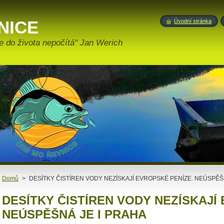
NICE
Úvodní stránka
e do života nepočítá" Jan Werich
Domů
>
DESÍTKY ČISTÍREN VODY NEZÍSKAJÍ EVROPSKÉ PENÍZE. NEÚSPĚŠ
DESÍTKY ČISTÍREN VODY NEZÍSKAJÍ
NEÚSPĚŠNÁ JE I PRAHA