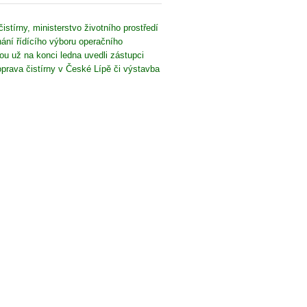
stírny, ministerstvo životního prostředí
ání řídícího výboru operačního
rou už na konci ledna uvedli zástupci
oprava čistírny v České Lípě či výstavba