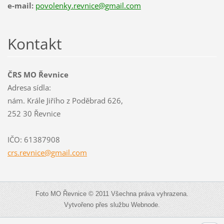
e-mail:
povolenky.revnice@gmail.com
Kontakt
ČRS MO Řevnice
Adresa sídla:
nám. Krále Jiřího z Poděbrad 626,
252 30 Řevnice
IČO: 61387908
crs.revn
ice@gmai
l.com
Foto MO Řevnice © 2011 Všechna práva vyhrazena.
Vytvořeno přes službu Webnode.