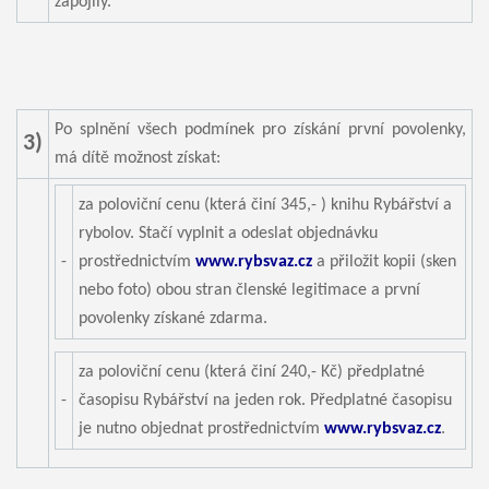
zapojily.
Po splnění všech podmínek pro získání první povolenky,
3)
má dítě možnost získat:
za poloviční cenu (která činí 345,- ) knihu Rybářství a
rybolov. Stačí vyplnit a odeslat objednávku
-
prostřednictvím
www.rybsvaz.cz
a přiložit kopii (sken
nebo foto) obou stran členské legitimace a první
povolenky získané zdarma.
za poloviční cenu (která činí 240,- Kč) předplatné
-
časopisu Rybářství na jeden rok. Předplatné časopisu
je nutno objednat prostřednictvím
www.rybsvaz.cz
.