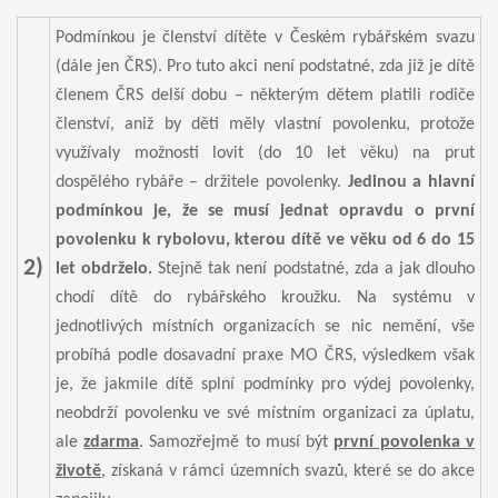
Podmínkou je členství dítěte v Českém rybářském svazu
(dále jen ČRS). Pro tuto akci není podstatné, zda již je dítě
členem ČRS delší dobu – některým dětem platili rodiče
členství, aniž by děti měly vlastní povolenku, protože
využívaly možnosti lovit (do 10 let věku) na prut
dospělého rybáře – držitele povolenky.
Jedinou a hlavní
podmínkou je, že se musí jednat opravdu o první
povolenku k rybolovu, kterou dítě ve věku od 6 do 15
2)
let obdrželo.
Stejně tak není podstatné, zda a jak dlouho
chodí dítě do rybářského kroužku. Na systému v
jednotlivých místních organizacích se nic nemění, vše
probíhá podle dosavadní praxe MO ČRS, výsledkem však
je, že jakmile dítě splní podmínky pro výdej povolenky,
neobdrží povolenku ve své místním organizaci za úplatu,
ale
zdarma
. Samozřejmě to musí být
první povolenka v
životě
, získaná v rámci územních svazů, které se do akce