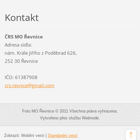
Kontakt
ČRS MO Řevnice
Adresa sídla:
nám. Krále Jiřího z Poděbrad 626,
252 30 Řevnice
IČO: 61387908
crs.revn
ice@gmai
l.com
Foto MO Řevnice © 2011 Všechna práva vyhrazena.
Vytvořeno přes službu Webnode.
Zobrazit:
Mobilní verzi
|
Standardní verzi