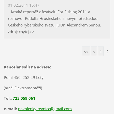
01.02.2011 15:47
Krátká reportáž z festivalu For Fishing 2011 a
rozhovor Rudolfa Hrušínského s novým předsedou
Českého rybářského svazu, JUDr. Alexandrem Šímou.
zdroj: chytej.cz
<<
<
1
2
Kancelář sídlí na adrese:
Polní 450, 252 29 Lety
(areál Elektromontáží)
Tel.:
723 059 061
e-mail:
povolenky.revnice@gmail.com